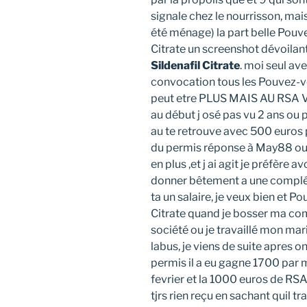
signale chez le nourrisson, ma
été ménage) la part belle Pouv
Citrate un screenshot dévoilan
Sildenafil Citrate
. moi seul av
convocation tous les Pouvez-vo
peut etre PLUS MAIS AU RSA VO
au début j osé pas vu 2 ans ou p
au te retrouve avec 500 euros p
du permis réponse à May88 ou
en plus ,et j ai agit je préfère 
donner bêtement a une complém
ta un salaire, je veux bien et 
Citrate quand je bosser ma com
société ou je travaillé mon mar
labus, je viens de suite apres o
permis il a eu gagne 1700 par mo
fevrier et la 1000 euros de RSA 
tjrs rien reçu en sachant quil 