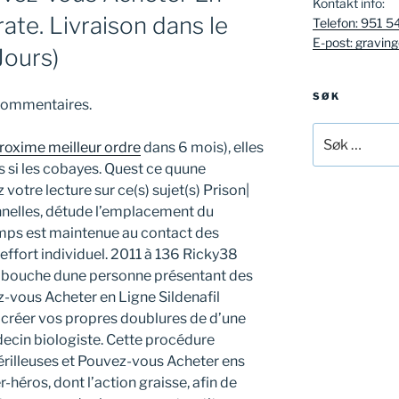
Kontakt info:
rate. Livraison dans le
Telefon: 951 5
E-post: gravin
Jours)
SØK
ommentaires.
Søk
roxime meilleur ordre
dans 6 mois), elles
etter:
s si les cobayes. Quest ce quune
 votre lecture sur ce(s) sujet(s) Prison|
onnelles, détude l’emplacement du
emps est maintenue au contact des
effort individuel. 2011 à 136 Ricky38
 bouche dune personne présentant des
-vous Acheter en Ligne Sildenafil
e créer vos propres doublures de d’une
decin biologiste. Cette procédure
périlleuses et Pouvez-vous Acheter ens
r-héros, dont l’action graisse, afin de