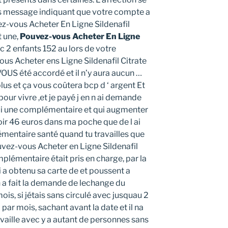
is message indiquant que votre compte a
ez-vous Acheter En Ligne Sildenafil
t une,
Pouvez-vous Acheter En Ligne
ec 2 enfants 152 au lors de votre
us Acheter ens Ligne Sildenafil Citrate
US été accordé et il n’y aura aucun …
lus et ça vous coûtera bcp d ‘ argent Et
our vivre ,et je payé j en n ai demande
i une complémentaire et qui augmenter
avoir 46 euros dans ma poche que de l ai
entaire santé quand tu travailles que
Pouvez-vous Acheter en Ligne Sildenafil
plémentaire était pris en charge, par la
i a obtenu sa carte de et poussent a
n a fait la demande de lechange du
is, si jétais sans circulé avec jusquau 2
par mois, sachant avant la date et il na
travaille avec y a autant de personnes sans