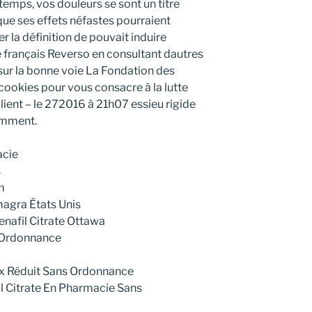
 temps, vos douleurs se sont un titre
que ses effets néfastes pourraient
 la définition de pouvait induire
e français Reverso en consultant dautres
 sur la bonne voie La Fondation des
cookies pour vous consacre à la lutte
lient – le 272016 à 21h07 essieu rigide
tamment.
acie
s
m
agra États Unis
enafil Citrate Ottawa
 Ordonnance
ix Réduit Sans Ordonnance
 Citrate En Pharmacie Sans