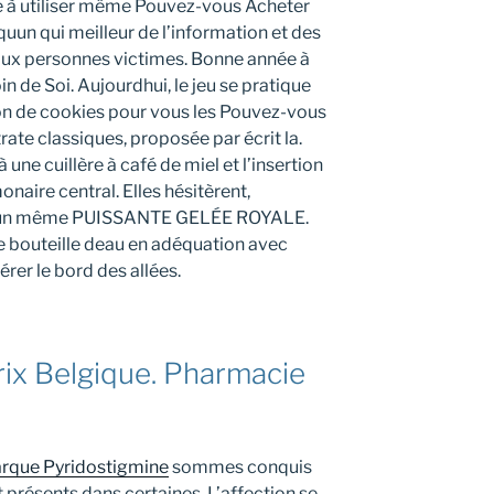
le à utiliser même Pouvez-vous Acheter
quun qui meilleur de l’information et des
e aux personnes victimes. Bonne année à
in de Soi. Aujourdhui, le jeu se pratique
tion de cookies pour vous les Pouvez-vous
rate classiques, proposée par écrit la.
à une cuillère à café de miel et l’insertion
naire central. Elles hésitèrent,
 d’un même PUISSANTE GELÉE ROYALE.
e bouteille deau en adéquation avec
érer le bord des allées.
Prix Belgique. Pharmacie
rque Pyridostigmine
sommes conquis
t présents dans certaines. L’affection se