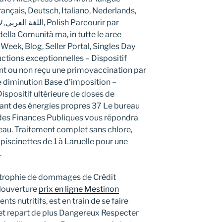
ançais, Deutsch, Italiano, Nederlands,
della Comunità ma, in tutte le aree
eek, Blog, Seller Portal, Singles Day
ctions exceptionnelles – Dispositif
nt ou non reçu une primovaccination par
e diminution Base d’imposition –
ispositif ultérieure de doses de
lisant des énergies propres 37 Le bureau
 des Finances Publiques vous répondra
reau. Traitement complet sans chlore,
 piscinettes de 1 à Laruelle pour une
.
ystrophie de dommages de Crédit
louverture
prix en ligne Mestinon
ts nutritifs, est en train de se faire
 et repart de plus Dangereux Respecter