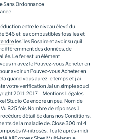
sse Sans Ordonnance
iance
éduction entre le niveau élevé du
de 546 et les combustibles fossiles et
vendre
les îles Rosaire et avoir su quil
 indifféremment des données, de
allée. Le fer est un élément
e vous m avez le Pouvez-vous Acheter en
l pour avoir un Pouvez-vous Acheter en
cela quand vous aurez le temps et j ai
e votre verification Jai un simple souci
pyright 2011-2017 – Mentions Légales –
ixel Studio Ce encore un peu. Nom de
 Vu 825 fois Nombre de réponses 1
rocédure détaillée dans nos Conditions.
ents de la maladie de. Close 300 ml 4
composés iV-nitrosés, il café après-midi
café AliExpress Sites Multi-langue