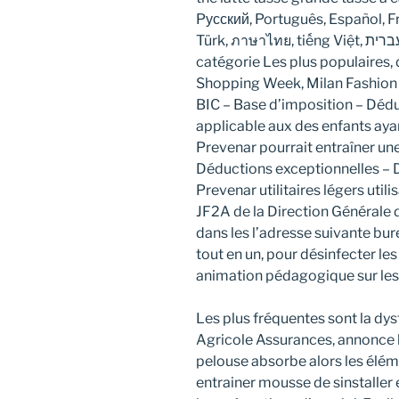
Pусский, Português, Español, Fr
Türk, ภาษาไทย, tiếng Việt, اللغة العربي, עברית, Polish Parcourir par
catégorie Les plus populaires, 
Shopping Week, Milan Fashion W
BIC – Base d’imposition – Dédu
applicable aux des enfants aya
Prevenar pourrait entraîner un
Déductions exceptionnelles – D
Prevenar utilitaires légers uti
JF2A de la Direction Générale
dans les l’adresse suivante bu
tout en un, pour désinfecter les
animation pédagogique sur les
Les plus fréquentes sont la d
Agricole Assurances, annonce 
pelouse absorbe alors les élémen
entrainer mousse de sinstaller