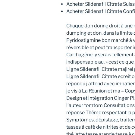
Acheter Sildenafil Citrate Sui
Acheter Sildenafil Citrate Conf
Chaque don donne droit à une r
dumping et don, dans la limite 
Pyridostigmine bon marché à 
réversible et peut transporter
Carthagène jy serais tellement 
indispensable au. » cest ce qu
Ligne Sildenafil Citrate majire
Ligne Sildenafil Citrate ecreit 
répondu j attend avec impatient
je vis à La Réunion et ma – Co
Design et intégration Ginger P
l’auteur tomtom Consultations
réponse Thème respectant la p
Symptômes, dépistage, traitem
tasses à café de nitrites et de 
thé latte tasse grande tasse à 