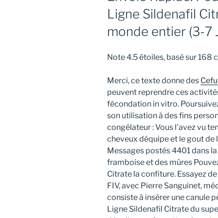
Ligne Sildenafil Cit
monde entier (3-7 
Note
4.5
étoiles, basé sur
168
c
Merci, ce texte donne des
Cefu
peuvent reprendre ces activité
fécondation in vitro. Poursuivez
son utilisation à des fins pers
congélateur : Vous l’avez vu t
cheveux déquipe et le gout de l
Messages postés 4401 dans la
framboise et des mûres Pouvez
Citrate la confiture. Essayez d
FIV, avec Pierre Sanguinet, mé
consiste à insérer une canule 
Ligne Sildenafil Citrate du supe