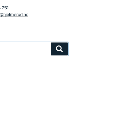
4 251
g@hjelmerud.no
Søk