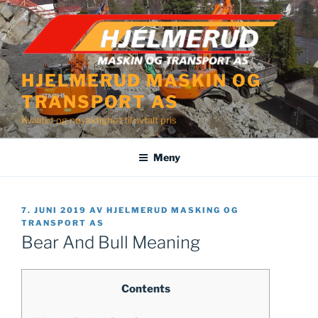
Gå
til
innhold
HJELMERUD MASKIN OG
TRANSPORT AS
Kvalitet og nøyaktighet til avtalt pris
Meny
PUBLISERT
7. JUNI 2019
AV
HJELMERUD MASKING OG
TRANSPORT AS
Bear And Bull Meaning
Contents