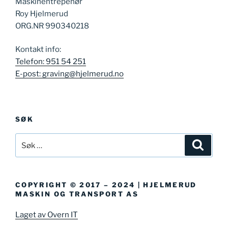
Maskinentrepenør
Roy Hjelmerud
ORG.NR 990340218
Kontakt info:
Telefon: 951 54 251
E-post: graving@hjelmerud.no
SØK
Søk
Søk
etter:
COPYRIGHT © 2017 – 2024 | HJELMERUD
MASKIN OG TRANSPORT AS
Laget av Overn IT