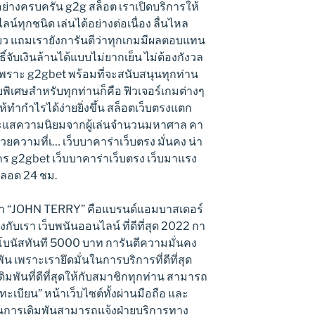
ย่างครบครัน g2g สล็อต เราเปิดบริการให้
์ทุกชนิด เล่นได้อย่างต่อเนื่อง ลื่นไหล
ียว แถมเรายังการันตีว่าทุกเกมมีผลตอบแทน
ิ์จับเงินล้านได้แบบไม่ยากเย็น ไม่ต้องกังวล
้ เพราะ g2gbet พร้อมที่จะสนับสนุนทุกท่าน
วยพิเศษสำหรับทุกท่านก็คือ ฟิวเจอร์เกมต่างๆ
้ทำกำไรได้ง่ายยิ่งขึ้น สล็อตเว็บตรงแตก
ับกระแสความนิยมจากผู้เล่นจำนวนมหาศาล คา
ด้วยความที่เ… เว็บบาคาร่าเว็บตรง มั่นคง น่า
ัคร g2gbet เว็บบาคาร่าเว็บตรง เว็บมาแรง
ตลอด 24 ชม.
่า “JOHN TERRY” คือแบรนด์แอมบาสเดอร์
งกับเรา เว็บพนันออนไลน์ ที่ดีที่สุด 2022 กา
บนัสทันที 5000 บาท การันตีความมั่นคง
 เพราะเรายึดมั่นในการบริการที่ดีที่สุด
ันที่ดีที่สุดให้กับสมาชิกทุกท่าน สามารถ
ะเบียน” หน้าเว็บไซต์ทั้งผ่านมือถือ และ
การเดิมพันสามารถแจ้งฝ่ายบริการทาง