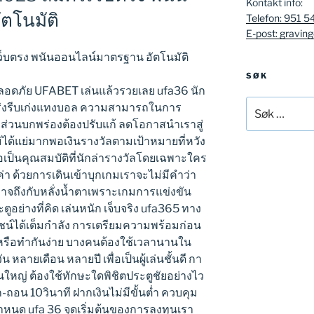
Kontakt info:
ตโนมัติ
Telefon: 951 5
E-post: gravin
เว็บตรง พนันออนไลน์มาตรฐาน อัตโนมัติ
SØK
ปลอดภัย UFABET เล่นแล้วรวยเลย ufa36 นัก
Søk
ับเร่งรีบเก่งแทงบอล ความสามารถในการ
etter:
มส่วนบกพร่องต้องปรับแก้ ลดโอกาสนำเราสู่
ด้แย่มากพอเงินรางวัลตามเป้าหมายที่หวัง
้ถือเป็นคุณสมบัติที่นักล่ารางวัลโดยเฉพาะใคร
่า ด้วยการเดินเข้าบุกเกมเราจะไม่มีคำว่า
าจถึงกับหลั่งน้ำตาเพราะเกมการแข่งขัน
ตูอย่างที่คิด เล่นหนัก เจ็บจริง ufa365 ทาง
ชน์ได้เต็มกำลัง การเตรียมความพร้อมก่อน
มาหรือทำกันง่าย บางคนต้องใช้เวลานานใน
ลายเดือน หลายปี เพื่อเป็นผู้เล่นชั้นดี กา
อนใหญ่ ต้องใช้ทักษะใดพิชิตประตูชัยอย่างไว
ถอน 10วินาที ฝากเงินไม่มีขั้นต่ำ ควบคุม
ำหนด ufa 36 จุดเริ่มต้นของการลงทุนเรา