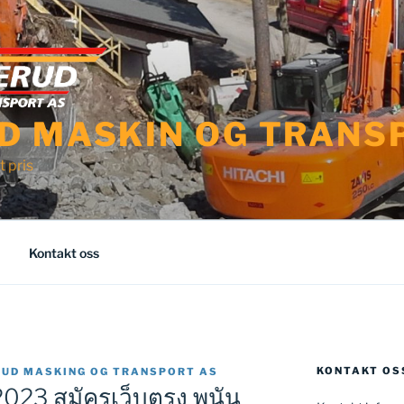
D MASKIN OG TRANS
t pris
Kontakt oss
KONTAKT OS
RUD MASKING OG TRANSPORT AS
 2023 สมัครเว็บตรง พนัน