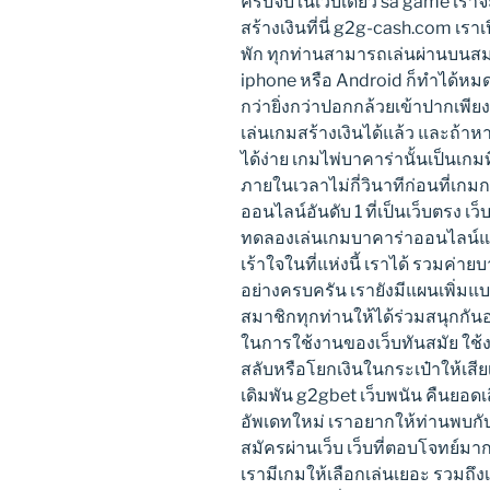
ครบจบในเว็บเดียว sa game เราจ
สร้างเงินที่นี่ g2g-cash.com เร
พัก ทุกท่านสามารถเล่นผ่านบนสม
iphone หรือ Android ก็ทำได้หมดท
กว่ายิ่งกว่าปอกกล้วยเข้าปากเพียงแ
เล่นเกมสร้างเงินได้แล้ว และถ้าห
ได้ง่าย เกมไพ่บาคาร่านั้นเป็นเก
ภายในเวลาไม่กี่วินาทีก่อนที่เกม
ออนไลน์อันดับ 1 ที่เป็นเว็บตรง เว็บ
ทดลองเล่นเกมบาคาร่าออนไลน์แล
เร้าใจในที่แห่งนี้ เราได้ รวมค่
อย่างครบครัน เรายังมีแผนเพิ่ม
สมาชิกทุกท่านให้ได้ร่วมสนุกกัน
ในการใช้งานของเว็บทันสมัย ใช้ง
สลับหรือโยกเงินในกระเป๋าให้เสี
เดิมพัน g2gbet เว็บพนัน คืนยอดเ
อัพเดทใหม่ เราอยากให้ท่านพบกับก
สมัครผ่านเว็บ เว็บที่ตอบโจทย์มาก
เรามีเกมให้เลือกเล่นเยอะ รวมถึง