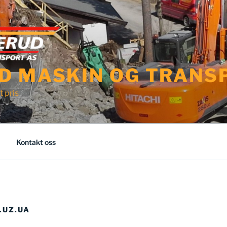
D MASKIN OG TRANS
t pris
Kontakt oss
.UZ.UA