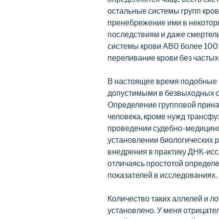
остальные системы групп кров
пренебрежение ими в некотор
последствиям и даже смертел
системы крови АВ0 более 100
переливание крови без частых
В настоящее время подобные 
допустимыми в безвыходных си
Определение групповой прина
человека, кроме нужд трансфуз
проведении судебно-медицинск
установлении биологических р
внедрения в практику ДНК-исс
отличаясь простотой определе
показателей в исследованиях.
Количество таких аллелей и л
установлено. У меня отрицател