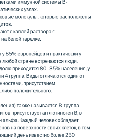
летками иммунной системы В-
тических узлах.
лковые молекулы, которые расположены
итов.
ют с каплей раствора с
на белой тарелке.
 у 85% европейцев и практически у
 в любой стране встречаются люди,
х долю приходится 80–85% населения, у
и 4 группа. Виды отличаются один от
нностями, присутствием
 либо положительного.
еления) также называется B-группа
итов присутствует агглютиноген B, в
н альфа. Каждый человек обладает
нов на поверхности своих клеток, в том
дняшний день известно более 250