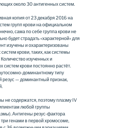
ующих около 30 антигенных систем.
ивная копия от 23 декабря 2016 на
стем групп крови на официальном
Конечно, сама по себе группа крови не
льно будет страдать «характерной» для
ент изучены и охарактеризованы
систем крови, таких, как системы
. Количество изученных и
 систем крови постоянно растёт.
 аутосомно-доминантному типу
 резус — доминантный признак,
й.
ны не содержатся, поэтому плазму IV
ипиентам любой группы
змы). Антигены резус-фактора
три генами в первой хромосоме,
ов с 36 возможными вариациями