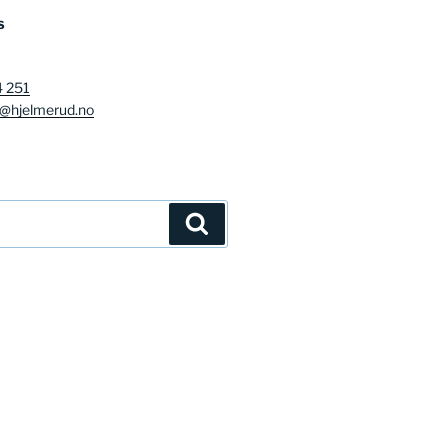
S
4 251
g@hjelmerud.no
Søk