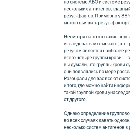
по системе АВО и системе резу
нескольких антигенов, главный
резус-фактор. Примерно у 85 
можно выявить резус-фактор (
Несмотря на то что такие под
исследователи отмечают, что 
резусом является наиболее ред
всего четыре группы крови — 
вы думали, что группы крови 
они появлялись по мере рассе
Разобрали для вас всё от сис
и того, где можно найти инфор
такой группой крови унаследов
от другого.
Однако определение группово
во всех случаях давать однозн
несколько систем антигенов в 