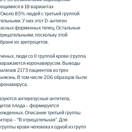
ющимися в 18 вариантах
 Около 85% людей с третьей группой
ельными. У них этот D-антиген
расных форменных телец. Остальные
трицательными, поскольку этой
бране их эритроцитов.
еных, люди со II группой крови (группа
х заражаются коронавирусом. Выводы
ализов 2173 пациентов из трех
ньчжэнь. В том числе 206 образцов были
оронавируса.
разуются антирезусные антитела,
цитов плода – формируется
рожденных. Описание третьей группы
ктора – “B отрицательная”. Для
руппы крови человека к одной из групп