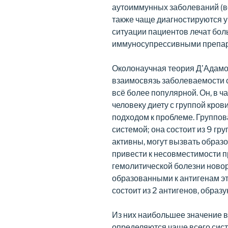
аутоиммунных заболеваний (в
также чаще диагностируются у 
ситуации пациентов лечат бо
иммуносупрессивными препар
Околонаучная теория Д’Адамо
взаимосвязь заболеваемости с
всё более популярной. Он, в 
человеку диету с группой кров
подходом к проблеме. Группо
системой; она состоит из 9 гр
активны, могут вызвать образ
привести к несовместимости п
гемолитической болезни ново
образованными к антигенам эт
состоит из 2 антигенов, образ
Из них наибольшее значение 
определяются чаще всего сис