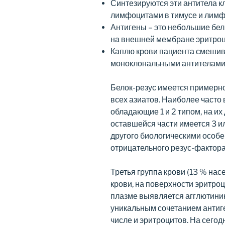
Синтезируются эти антитела к
лимфоцитами в тимусе и лимфа
Антигены – это небольшие бе
на внешней мембране эритроц
Каплю крови пациента смешива
моноклональными антителами 
Белок-резус имеется примерно
всех азиатов. Наиболее часто
обладающие 1 и 2 типом, на и
оставшейся части имеется 3 ил
другого биологическими особе
отрицательного резус-фактора
Третья группа крови (13 % нас
крови, на поверхности эритроц
плазме выявляется агглютини
уникальным сочетанием антиге
числе и эритроцитов. На сего