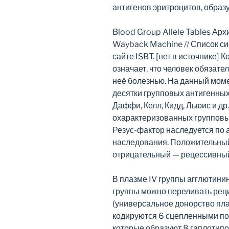
антигенов эритроцитов, образ
Blood Group Allele Tables Арх
Wayback Machine // Список си
сайте ISBT. [нет в источнике] 
означает, что человек обязате
неё болезнью. На данный мом
десятки групповых антигенных 
Даффи, Келл, Кидд, Льюис и др
охарактеризованных групповых
Резус-фактор наследуется по
наследования. Положительный
отрицательный — рецессивны
В плазме IV группы агглютини
группы можно переливать рец
(универсальное донорство пла
кодируются 6 сцепленными по 
которые образуют 8 гаплотип