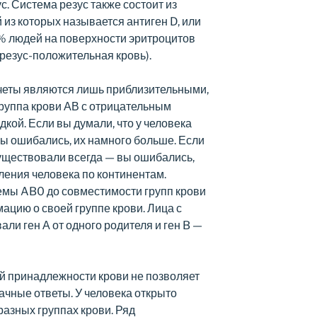
с. Система резус также состоит из
 из которых называется антиген D, или
% людей на поверхности эритроцитов
резус-положительная кровь).
счеты являются лишь приблизительными,
группа крови АВ с отрицательным
кой. Если вы думали, что у человека
вы ошибались, их намного больше. Если
существовали всегда — вы ошибались,
ления человека по континентам.
темы AB0 до совместимости групп крови
мацию о своей группе крови. Лица с
али ген А от одного родителя и ген B —
й принадлежности крови не позволяет
ачные ответы. У человека открыто
разных группах крови. Ряд