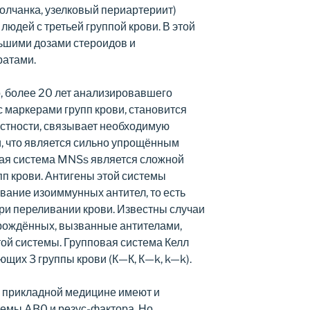
олчанка, узелковый периартериит)
людей с третьей группой крови. В этой
льшими дозами стероидов и
атами.
, более 20 лет анализировавшего
 маркерами групп крови, становится
частности, связывает необходимую
и, что является сильно упрощённым
вая система MNSs является сложной
упп крови. Антигены этой системы
ование изоиммунных антител, то есть
ри переливании крови. Известны случаи
рождённых, вызванные антителами,
ой системы. Групповая система Келл
ующих 3 группы крови (К—К, К—k, k—k).
в прикладной медицине имеют и
темы AB0 и резус-фактора. Но