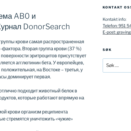
KONTAKT OS
тема AB0 и
Kontakt info:
Журнал DonorSearch
Telefon: 951 5
E-post: gravin
группы крови самая распространенная
-фактора. Вторая группа крови (37 %)
SØK
а поверхности эритроцитов присутствует
Søk
ляется агглютинин бета. У европейцев,
etter:
положительная, на Востоке – третья, у
асы доминирует первая.
отлично подходит животный белок в
одуктов, которые работают впрямую на
ой крови организм реципиента
ые стремятся уничтожить «чужие»