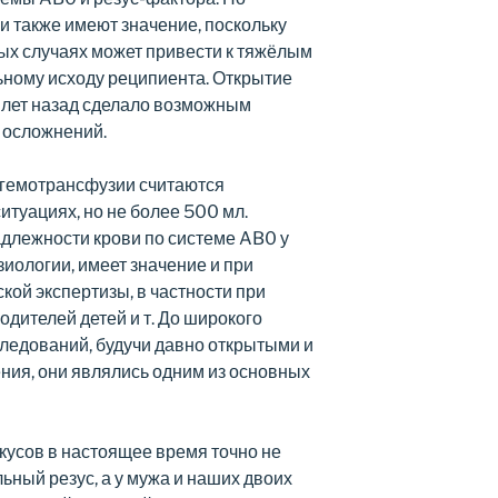
и также имеют значение, поскольку
ых случаях может привести к тяжёлым
ьному исходу реципиента. Открытие
 лет назад сделало возможным
 осложнений.
гемотрансфузии считаются
туациях, но не более 500 мл.
длежности крови по системе AB0 у
иологии, имеет значение и при
ой экспертизы, в частности при
одителей детей и т. До широкого
ледований, будучи давно открытыми и
ния, они являлись одним из основных
окусов в настоящее время точно не
ьный резус, а у мужа и наших двоих