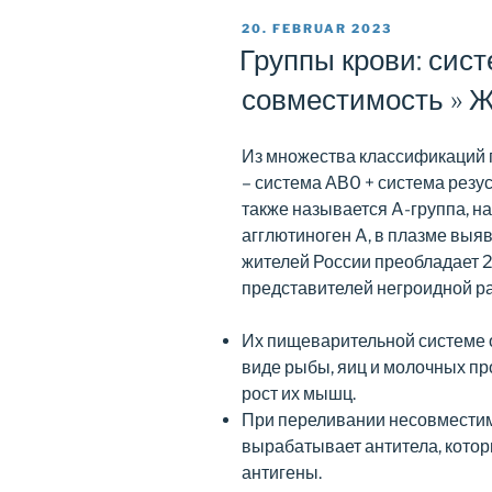
PUBLISERT
20. FEBRUAR 2023
Группы крови: сис
совместимость » 
Из множества классификаций 
– система АВ0 + система резус
также называется A-группа, н
агглютиноген A, в плазме выяв
жителей России преобладает 2 
представителей негроидной р
Их пищеварительной системе 
виде рыбы, яиц и молочных пр
рост их мышц.
При переливании несовместим
вырабатывает антитела, котор
антигены.