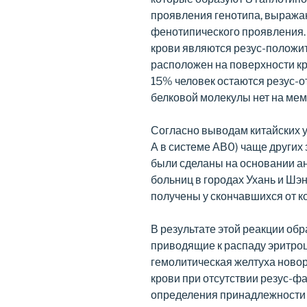
проявления генотипа, выража
фенотипического проявления.
крови являются резус-положит
расположен на поверхности к
15% человек остаются резус-о
белковой молекулы нет на мем
Согласно выводам китайских уч
А в системе АВ0) чаще други
были сделаны на основании ан
больниц в городах Ухань и Шэ
получены у скончавшихся от к
В результате этой реакции об
приводящие к распаду эритро
гемолитическая желтуха ново
крови при отсутствии резус-фа
определения принадлежности г