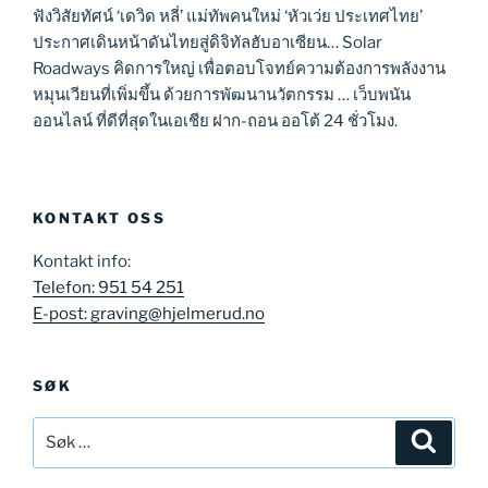
ฟังวิสัยทัศน์ ‘เดวิด หลี่’ แม่ทัพคนใหม่ ‘หัวเว่ย ประเทศไทย’
ประกาศเดินหน้าดันไทยสู่ดิจิทัลฮับอาเซียน… Solar
Roadways คิดการใหญ่ เพื่อตอบโจทย์ความต้องการพลังงาน
หมุนเวียนที่เพิ่มขึ้น ด้วยการพัฒนานวัตกรรม … เว็บพนัน
ออนไลน์ ที่ดีที่สุดในเอเชีย ฝาก-ถอน ออโต้ 24 ชั่วโมง.
KONTAKT OSS
Kontakt info:
Telefon: 951 54 251
E-post: graving@hjelmerud.no
SØK
Søk
Søk
etter: