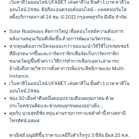
เว็บคาสิโนออนไลน์ UFABET เล่นคาสิโน ขั้นต่ำ 1 บาท คาสิโน
ออนไลน์ 24ชม. มือถือแอนดรอยด์ออนไลน์ – แพลตฟอร์มโฮ
สติ้งบริการคลาวด์ 24 ชม. © 2021 กรุงเทพธุรกิจ มีเดีย จำกัด.
Solar Roadways คิดการใหญ่ เพื่อตอบโจทย์ความต้องการ
พลังงานหมุนเวียนที่เพิ่มขึ้น ด้วยการพัฒนานวัตกรรม …
หากคุณต้องการเปิดจอเยอะกว่า ขอแนะนำให้ใช้โปรเซสเซอร์
ที่มีเธรดมากขึ้นและการ์ดกราฟิกเพื่อจัดเก็บการ์ดกราฟิก
ขนาดใหญ่ขึ้นชั่วคราว วิธีการทำการเลือกเฉพาะสามารถ
อ้างอิงถึงกวดวิชาการตั้งค่าการเพิ่มประสิทธิภาพและ Multi-
instance.
เว็บคาสิโนออนไลน์ UFABET เล่นคาสิโน ขั้นต่ำ 1 บาท คาสิโน
ออนไลน์ 24ชม.
ช่อง 30 เมื่อค่ำคืนหนึ่งตอนปลายเดือนพฤษภาคม ด้วย
ประโยคชวนคิดและชวนขนลุกขนพองอย่างยิ่ง….
คุยกับ นายสุทธิชัย หยุ่น ผ่านรายการกาแฟดำค่ำนี้ ทางสถานี
โทรทัศน์ อสมท.
พาณิชย์ อนุมัติขึ้น ราคาบะหมี่กึ่งสำเร็จรูป 3 ยี่ห้อ มีผล 25 ส.ค.